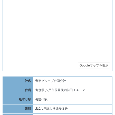
社名
青嶺グループ合同会社
住所
青森県 八戸市長苗代内前田１４－２
最寄り駅
長苗代駅
道順
JR八戸線より徒歩３分